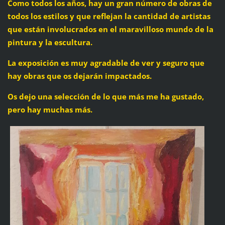
Como todos los años, hay un gran número de obras de
todos los estilos y que reflejan la cantidad de artistas
que están involucrados en el maravilloso mundo de la
pintura y la escultura.
La exposición es muy agradable de ver y seguro que
hay obras que os dejarán impactados.
Os dejo una selección de lo que más me ha gustado,
pero hay muchas más.