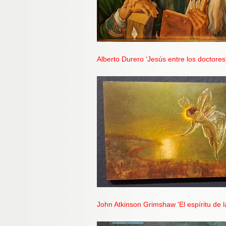
Alberto Durero 'Jesús entre los doctores
John Atkinson Grimshaw 'El espíritu de 