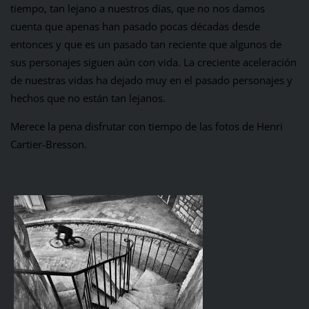
tiempo, tan lejano a nuestros días, que no nos damos
cuenta que apenas han pasado pocas décadas desde
entonces y que es un pasado tan reciente que algunos de
sus personajes siguen aún con vida. La creciente aceleración
de nuestras vidas ha dejado muy en el pasado personajes y
hechos que no están tan lejanos.
Merece la pena disfrutar con tiempo de las fotos de Henri
Cartier-Bresson.