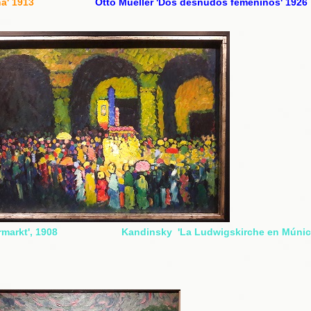
uina' 1913
Otto Mueller 'Dos desnudos femeninos' 1926
 Obermarkt', 1908 Kandinsky 'La Ludwigskirche en Múnich