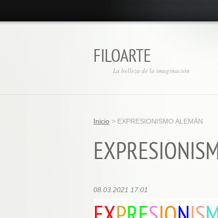
FILOARTE
La belleza de la imaginación
Inicio
>
EXPRESIONISMO ALEMÁN
EXPRESIONIS
08.03.2021 17:01
EX
P
RE
S
IO
N
IS