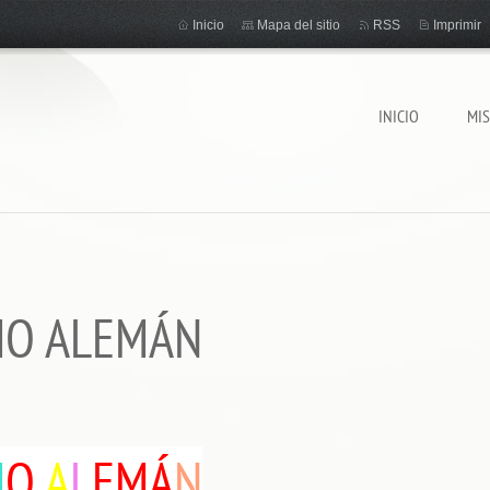
Inicio
Mapa del sitio
RSS
Imprimir
INICIO
MI
MO ALEMÁN
M
O
A
L
EMÁ
N