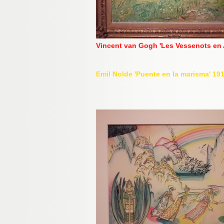
Vincent van Gogh 'Les Vesseno
Emil Nolde 'Puente en la marisma' 19