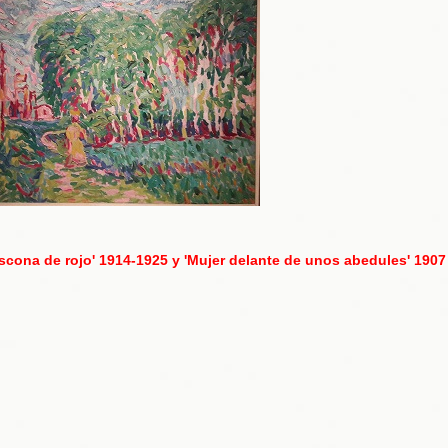
scona de rojo' 1914-1925 y 'Mujer delante de unos abedules' 190