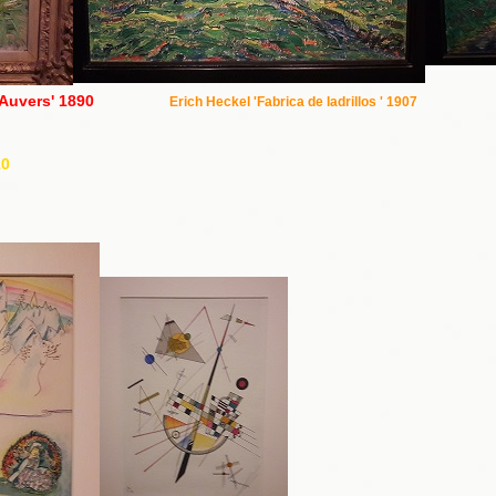
ts en Auvers' 1890
Erich Heckel 'Fabrica de ladrillos ' 1907
10