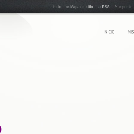
Inicio
Mapa del sitio
RSS
Imprimir
INICIO
MI
O