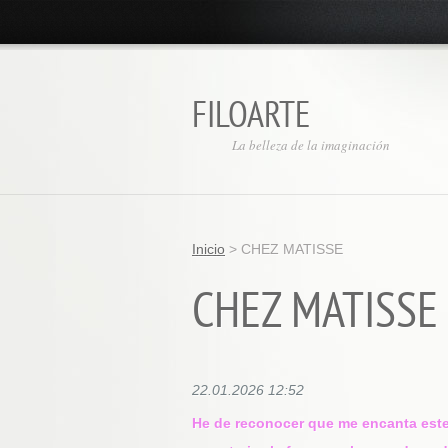
FILOARTE
La belleza de la imaginación
Inicio
>
CHEZ MATISSE
CHEZ MATISSE
22.01.2026 12:52
He de reconocer que me encanta este 