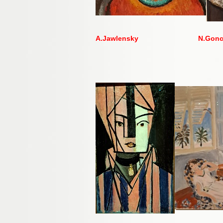
A.Jawlensky N.Goncha