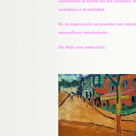
caracteriza la forma en los cuadros, 
sustituye a la realidad.
En la exposición se pueden ver obra
maravilloso movimiento.
Os dejo una selección.