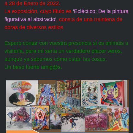
a 28 de Enero de 2022.
La exposición, cuyo título es
'Ecléctico: De la pintura
figurativa al abstracto'
, consta de una treintena de
obras de diversos estilos
Espero contar con vuestra presencia si os animáis a
visitarla, para mí sería un verdadero placer veros,
aunque ya sabemos cómo están las cosas.
Un beso fuerte amig@s.