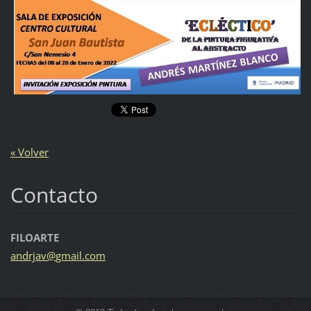
« Volver
Contacto
FILOARTE
andrjav@
gmail.co
m