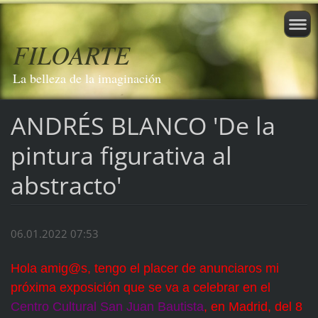
FILOARTE
La belleza de la imaginación
ANDRÉS BLANCO 'De la
pintura figurativa al
abstracto'
06.01.2022 07:53
Hola amig@s, tengo el placer de anunciaros mi
próxima exposición que se va a celebrar en el
Centro Cultural San Juan Bautista
, en Madrid, del 8