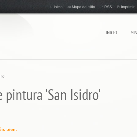
Inicio
Mapa del sitio
RSS
Imprimir
INICIO
MI
ro'
pintura 'San Isidro'
is bien.