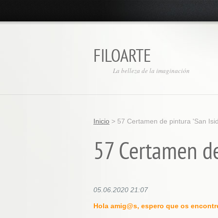
FILOARTE
La belleza de la imaginación
Inicio
>
57 Certamen de pintura 'San Isid
57 Certamen de 
05.06.2020 21:07
Hola amig@s, espero que os encontré