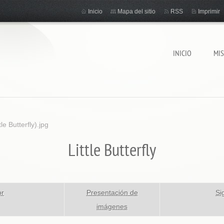
Inicio
Mapa del sitio
RSS
Imprimir
INICIO
MI
e Butterfly).jpg
Little Butterfly
or
Presentación de
Si
imágenes