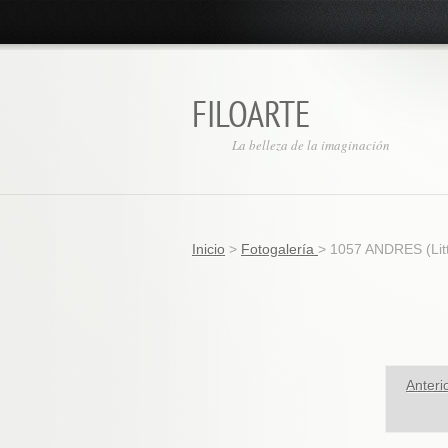
FILOARTE
La belleza de la imaginación
Inicio
>
Fotogalería
>
1057 ANDRES (Littl
Anteri