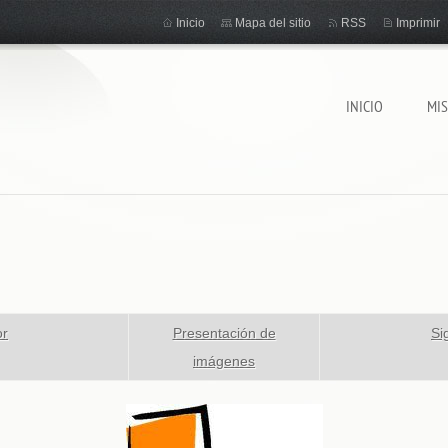
Inicio
Mapa del sitio
RSS
Imprimir
INICIO
MI
or
Presentación de
Si
imágenes