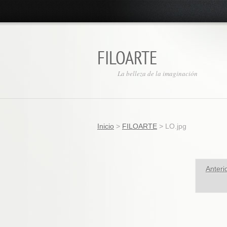
FILOARTE
La belleza de la imaginación
Inicio
>
FILOARTE
>
LO.jpg
Anteri